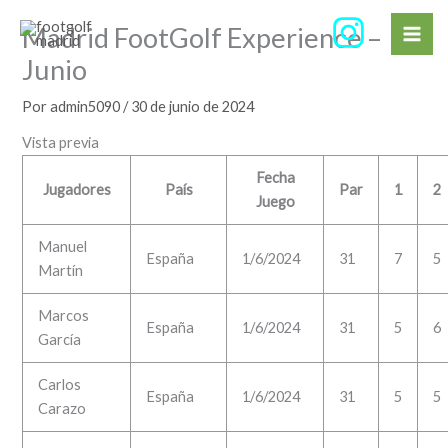
Ir
Madrid FootGolf Experience –
al
contenido
Junio
Por
admin5090
/
30 de junio de 2024
Vista previa
Fecha
Jugadores
País
Par
1
2
Juego
Manuel
España
1/6/2024
31
7
5
Martín
Marcos
España
1/6/2024
31
5
6
García
Carlos
España
1/6/2024
31
5
5
Carazo